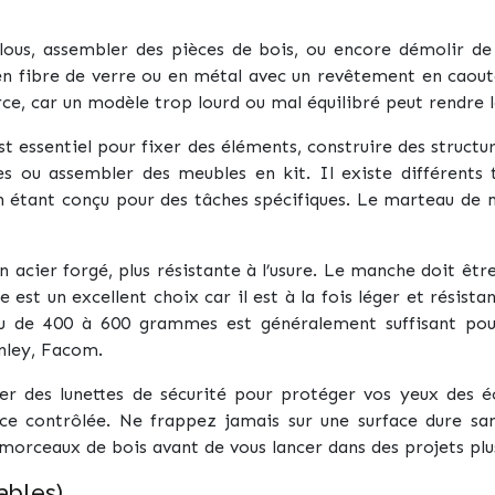
ous, assembler des pièces de bois, ou encore démolir de 
 en fibre de verre ou en métal avec un revêtement en caou
e, car un modèle trop lourd ou mal équilibré peut rendre le t
 essentiel pour fixer des éléments, construire des structur
res ou assembler des meubles en kit. Il existe différen
étant conçu pour des tâches spécifiques. Le marteau de me
en acier forgé, plus résistante à l’usure. Le manche doit 
st un excellent choix car il est à la fois léger et résist
u de 400 à 600 grammes est généralement suffisant pour
nley, Facom.
orter des lunettes de sécurité pour protéger vos yeux de
e contrôlée. Ne frappez jamais sur une surface dure sa
morceaux de bois avant de vous lancer dans des projets pl
ables)