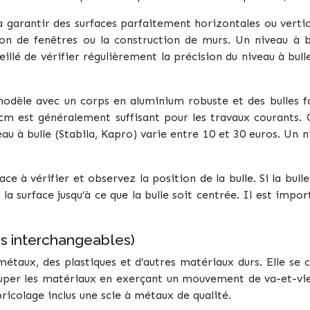
 garantir des surfaces parfaitement horizontales ou vertica
ion de fenêtres ou la construction de murs. Un niveau à b
eillé de vérifier régulièrement la précision du niveau à bull
 modèle avec un corps en aluminium robuste et des bulles f
cm est généralement suffisant pour les travaux courants. C
au à bulle (Stabila, Kapro) varie entre 10 et 30 euros. Un ni
rface à vérifier et observez la position de la bulle. Si la bul
 la surface jusqu’à ce que la bulle soit centrée. Il est impor
es interchangeables)
métaux, des plastiques et d’autres matériaux durs. Elle s
uper les matériaux en exerçant un mouvement de va-et-vien
ricolage inclus une scie à métaux de qualité.