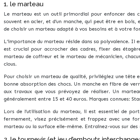
1. le marteau
Le marteau est un outil primordial pour enfoncer des cl
souvent en acier, et d’un manche, qui peut être en bois,
de choisir un marteau adapté à vos besoins et à votre forc
L’importance du marteau réside dans sa polyvalence. Il est
est crucial pour accrocher des cadres, fixer des étagè
marteau de coffreur et le marteau de mécanicien, chacun 
clous.
Pour choisir un marteau de qualité, privilégiez une tête 
bonne absorption des chocs. Un manche en fibre de verre e
aux travaux que vous prévoyez de réaliser. Un martea
généralement entre 15 et 40 euros. Marques connues: Sta
Lors de l’utilisation du marteau, il est essentiel de p
fermement, visez précisément et frappez avec une forc
marteau ou la surface elle-même. Entraînez-vous sur des 
2. le tournevis (et jeu d’embouts interchange