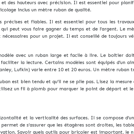
et des hauteurs avec précision. Il est essentiel pour plani
icolage inclus un mètre ruban de qualité.
précises et fiables. Il est essentiel pour tous les travau
 qui peut vous faire gagner du temps et de l’argent. Le m
nécessaires pour un projet. Il est conseillé de toujours vér
modèle avec un ruban large et facile à lire. Le boîtier d
aciliter la lecture. Certains modèles sont équipés d’un aim
anley, Lufkin) varie entre 10 et 20 euros. Un mètre ruban t
ruban est bien tendu et qu’il ne se plie pas. Lisez la mesur
ilisez un fil à plomb pour marquer le point de départ et l
rizontalité et la verticalité des surfaces. Il se compose d’u
Il permet de s’assurer que les étagères sont droites, les tab
ation. Savoir quels outils pour bricoler est important, le ni