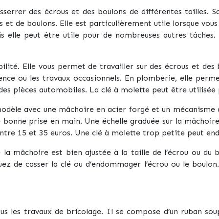
sserrer des écrous et des boulons de différentes tailles. S
t de boulons. Elle est particulièrement utile lorsque vous n
s elle peut être utile pour de nombreuses autres tâches.
ité. Elle vous permet de travailler sur des écrous et des b
gence ou les travaux occasionnels. En plomberie, elle perme
 des pièces automobiles. La clé à molette peut être utilisé
 modèle avec une mâchoire en acier forgé et un mécanisme d
bonne prise en main. Une échelle graduée sur la mâchoire p
ntre 15 et 35 euros. Une clé à molette trop petite peut e
ue la mâchoire est bien ajustée à la taille de l’écrou ou 
ez de casser la clé ou d’endommager l’écrou ou le boulon. 
us les travaux de bricolage. Il se compose d’un ruban so