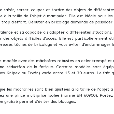
 saisir, serrer, couper et tordre des objets de différente
e à la taille de l’objet à manipuler. Elle est idéale pour l
 trop d’effort. Débuter en bricolage demande de posséder 
lence et sa capacité à s’adapter à différentes situations. E
sir des objets difficiles d’accès. Elle est particulièrement
ombreuses tâches de bricolage et vous éviter d’endommager 
z un modèle avec des mâchoires robustes en acier trempé et 
 réduction de la fatigue. Certains modèles sont équipé
ues Knipex ou Irwin) varie entre 15 et 30 euros. Le fait 
 que les mâchoires sont bien ajustées à la taille de l’obje
isez une pince multiprise isolée (norme EN 60900). Portez
en graissé permet d’éviter des blocages.