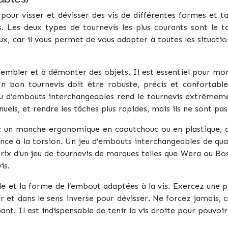
 pour visser et dévisser des vis de différentes formes et t
Les deux types de tournevis les plus courants sont le tou
x, car il vous permet de vous adapter à toutes les situatio
embler et à démonter des objets. Il est essentiel pour monte
Un bon tournevis doit être robuste, précis et confortab
 jeu d’embouts interchangeables rend le tournevis extrêmeme
els, et rendre les tâches plus rapides, mais ils ne sont pas
ec un manche ergonomique en caoutchouc ou en plastique, q
nce à la torsion. Un jeu d’embouts interchangeables de qua
ix d’un jeu de tournevis de marques telles que Wera ou Bosc
is.
lle et la forme de l’embout adaptées à la vis. Exercez une 
er et dans le sens inverse pour dévisser. Ne forcez jamais, 
ppant. Il est indispensable de tenir la vis droite pour pouvoi